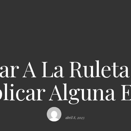
r A La Ruleta 
licar Alguna E
abril 8, 2023