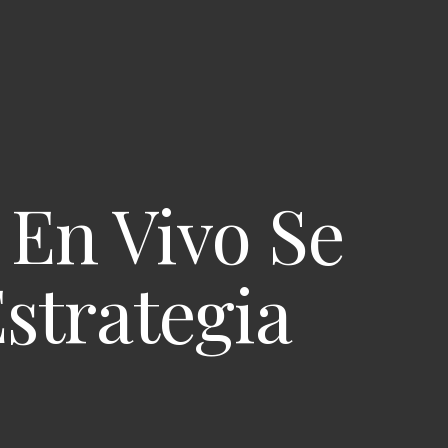
En Vivo Se
strategia