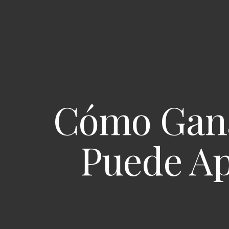
Cómo Gana
Puede Ap